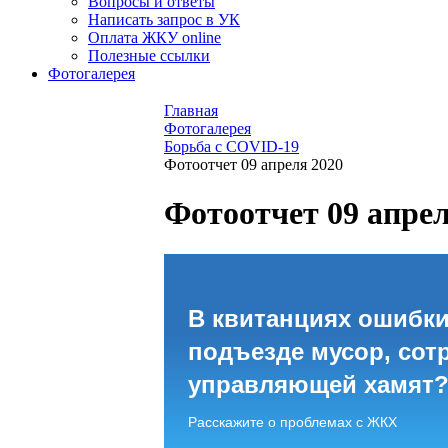
Вопросы и ответы
Написать запрос в УК
Оплата ЖКУ online
Полезные ссылки
Фотогалерея
Главная
Фотогалерея
Борьба с COVID-19
Фотоотчет 09 апреля 2020
Фотоотчет 09 апрел
В квитанциях ошибки
подъезде мусор, сот
управляющей хамят
Расскажите о проблемах с ЖКХ