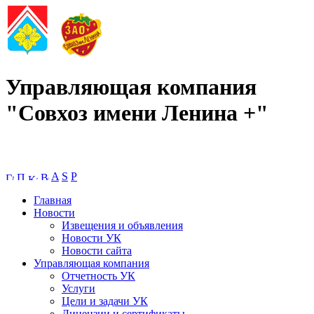
Управляющая компания
"Совхоз имени Ленина +"
A
S
P
Главная
Новости
Извещения и объявления
Новости УК
Новости сайта
Управляющая компания
Отчетность УК
Услуги
Цели и задачи УК
Лицензии и сертификаты