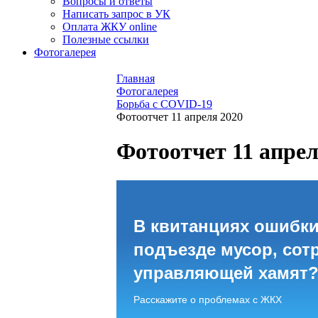
Вопросы и ответы
Написать запрос в УК
Оплата ЖКУ online
Полезные ссылки
Фотогалерея
Главная
Фотогалерея
Борьба с COVID-19
Фотоотчет 11 апреля 2020
Фотоотчет 11 апрел
В квитанциях ошибки
подъезде мусор, сот
управляющей хамят
Расскажите о проблемах с ЖКХ