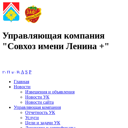
Управляющая компания
"Совхоз имени Ленина +"
A
S
P
Главная
Новости
Извещения и объявления
Новости УК
Новости сайта
Управляющая компания
Отчетность УК
Услуги
Цели и задачи УК
Лицензии и сертификаты