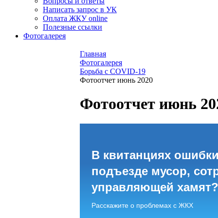
Вопросы и ответы
Написать запрос в УК
Оплата ЖКУ online
Полезные ссылки
Фотогалерея
Главная
Фотогалерея
Борьба с COVID-19
Фотоотчет июнь 2020
Фотоотчет июнь 20
В квитанциях ошибки
подъезде мусор, сот
управляющей хамят
Расскажите о проблемах с ЖКХ