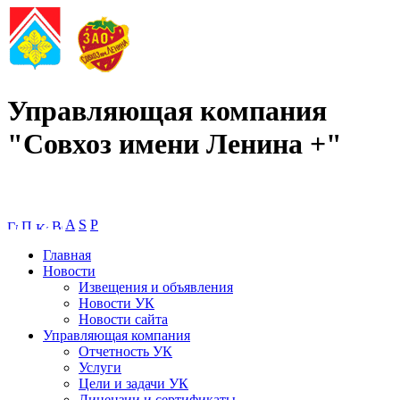
Управляющая компания
"Совхоз имени Ленина +"
A
S
P
Главная
Новости
Извещения и объявления
Новости УК
Новости сайта
Управляющая компания
Отчетность УК
Услуги
Цели и задачи УК
Лицензии и сертификаты