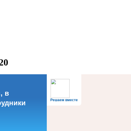
20
, в
Решаем вместе
рудники
?