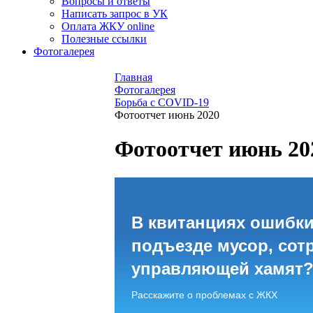
Вопросы и ответы
Написать запрос в УК
Оплата ЖКУ online
Полезные ссылки
Фотогалерея
Главная
Фотогалерея
Борьба с COVID-19
Фотоотчет июнь 2020
Фотоотчет июнь 20
В квитанциях ошибки
подъезде мусор, сот
управляющей хамят
Расскажите о проблемах с ЖКХ