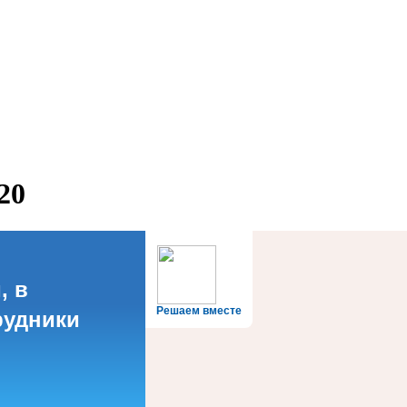
20
, в
Решаем вместе
рудники
?