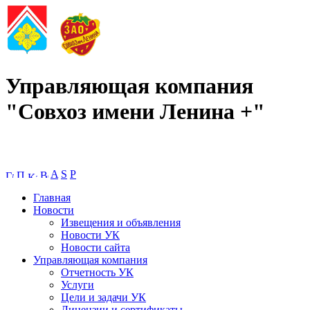
Управляющая компания
"Совхоз имени Ленина +"
A
S
P
Главная
Новости
Извещения и объявления
Новости УК
Новости сайта
Управляющая компания
Отчетность УК
Услуги
Цели и задачи УК
Лицензии и сертификаты