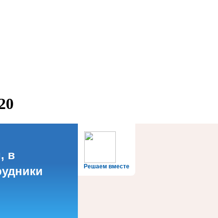
20
, в
Решаем вместе
рудники
?