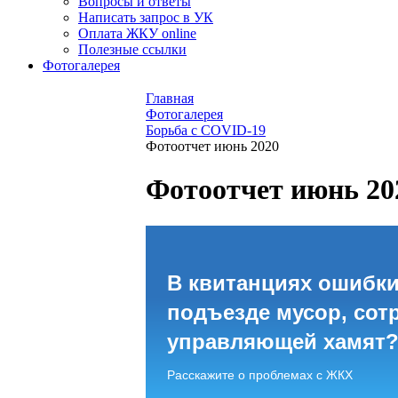
Вопросы и ответы
Написать запрос в УК
Оплата ЖКУ online
Полезные ссылки
Фотогалерея
Главная
Фотогалерея
Борьба с COVID-19
Фотоотчет июнь 2020
Фотоотчет июнь 20
В квитанциях ошибки
подъезде мусор, сот
управляющей хамят
Расскажите о проблемах с ЖКХ