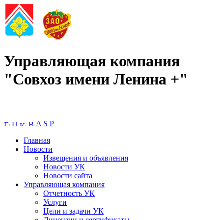
Управляющая компания
"Совхоз имени Ленина +"
A
S
P
Главная
Новости
Извещения и объявления
Новости УК
Новости сайта
Управляющая компания
Отчетность УК
Услуги
Цели и задачи УК
Лицензии и сертификаты