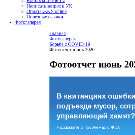
Вопросы и ответы
Написать запрос в УК
Оплата ЖКУ online
Полезные ссылки
Фотогалерея
Главная
Фотогалерея
Борьба с COVID-19
Фотоотчет июнь 2020
Фотоотчет июнь 20
В квитанциях ошибки
подъезде мусор, сот
управляющей хамят
Расскажите о проблемах с ЖКХ