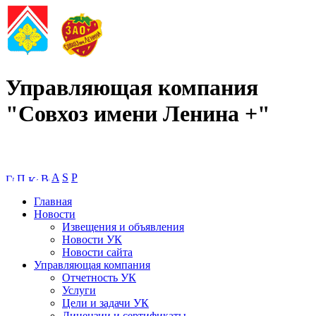
Управляющая компания
"Совхоз имени Ленина +"
A
S
P
Главная
Новости
Извещения и объявления
Новости УК
Новости сайта
Управляющая компания
Отчетность УК
Услуги
Цели и задачи УК
Лицензии и сертификаты