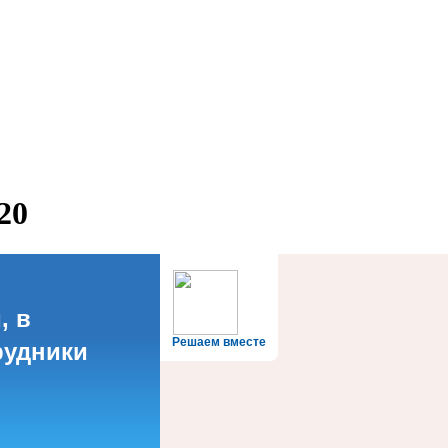
20
, в
Решаем вместе
рудники
?