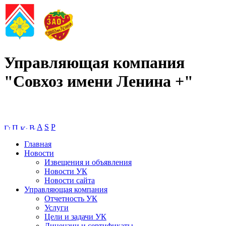
Управляющая компания
"Совхоз имени Ленина +"
A
S
P
Главная
Новости
Извещения и объявления
Новости УК
Новости сайта
Управляющая компания
Отчетность УК
Услуги
Цели и задачи УК
Лицензии и сертификаты