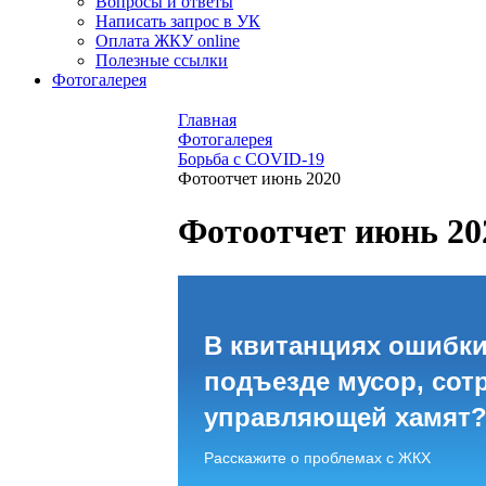
Вопросы и ответы
Написать запрос в УК
Оплата ЖКУ online
Полезные ссылки
Фотогалерея
Главная
Фотогалерея
Борьба с COVID-19
Фотоотчет июнь 2020
Фотоотчет июнь 20
В квитанциях ошибки
подъезде мусор, сот
управляющей хамят
Расскажите о проблемах с ЖКХ