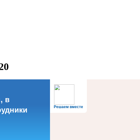
20
, в
Решаем вместе
рудники
?