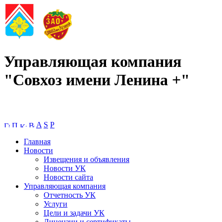
Управляющая компания
"Совхоз имени Ленина +"
A
S
P
Главная
Новости
Извещения и объявления
Новости УК
Новости сайта
Управляющая компания
Отчетность УК
Услуги
Цели и задачи УК
Лицензии и сертификаты