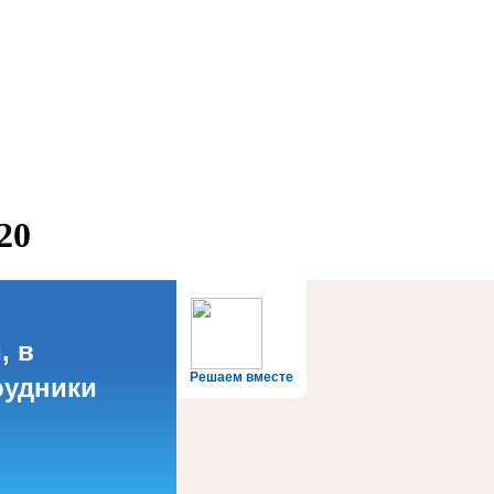
20
, в
Решаем вместе
рудники
?