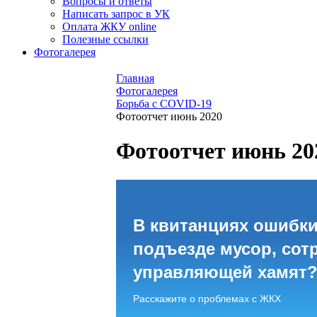
Вопросы и ответы
Написать запрос в УК
Оплата ЖКУ online
Полезные ссылки
Фотогалерея
Главная
Фотогалерея
Борьба с COVID-19
Фотоотчет июнь 2020
Фотоотчет июнь 20
В квитанциях ошибки
подъезде мусор, сот
управляющей хамят
Расскажите о проблемах с ЖКХ