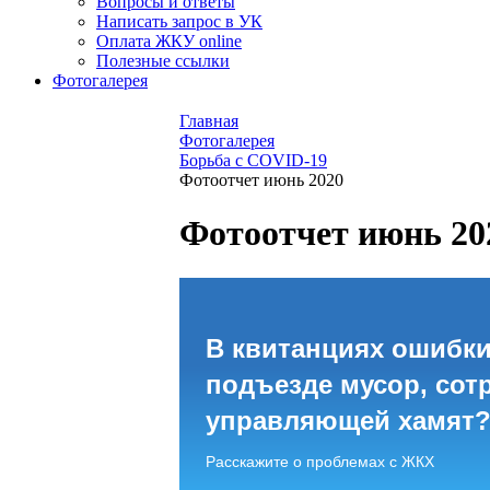
Вопросы и ответы
Написать запрос в УК
Оплата ЖКУ online
Полезные ссылки
Фотогалерея
Главная
Фотогалерея
Борьба с COVID-19
Фотоотчет июнь 2020
Фотоотчет июнь 20
В квитанциях ошибки
подъезде мусор, сот
управляющей хамят
Расскажите о проблемах с ЖКХ