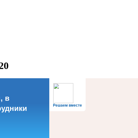
20
, в
Решаем вместе
рудники
?