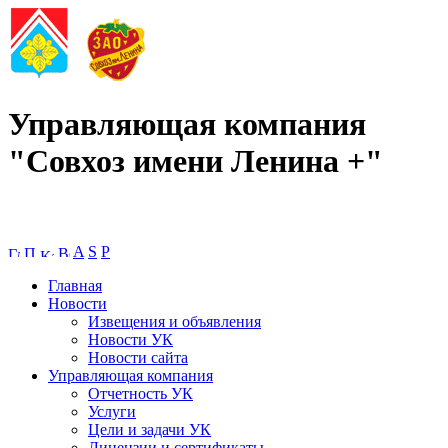
Управляющая компания
"Совхоз имени Ленина +"
A
S
P
Главная
Новости
Извещения и объявления
Новости УК
Новости сайта
Управляющая компания
Отчетность УК
Услуги
Цели и задачи УК
Лицензии и сертификаты