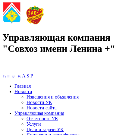
Управляющая компания
"Совхоз имени Ленина +"
A
S
P
Главная
Новости
Извещения и объявления
Новости УК
Новости сайта
Управляющая компания
Отчетность УК
Услуги
Цели и задачи УК
Лицензии и сертификаты