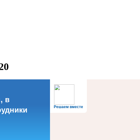
20
, в
Решаем вместе
рудники
?