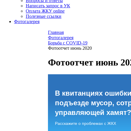
Вопросы и ответы
Написать запрос в УК
Оплата ЖКУ online
Полезные ссылки
Фотогалерея
Главная
Фотогалерея
Борьба с COVID-19
Фотоотчет июнь 2020
Фотоотчет июнь 20
В квитанциях ошибки
подъезде мусор, сот
управляющей хамят
Расскажите о проблемах с ЖКХ