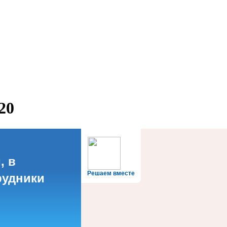
20
, в
Решаем вместе
рудники
?