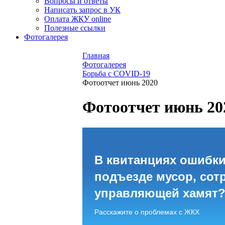
Вопросы и ответы
Написать запрос в УК
Оплата ЖКУ online
Полезные ссылки
Фотогалерея
Главная
Фотогалерея
Борьба с COVID-19
Фотоотчет июнь 2020
Фотоотчет июнь 20
В квитанциях ошибки
подъезде мусор, сот
управляющей хамят
Расскажите о проблемах с ЖКХ