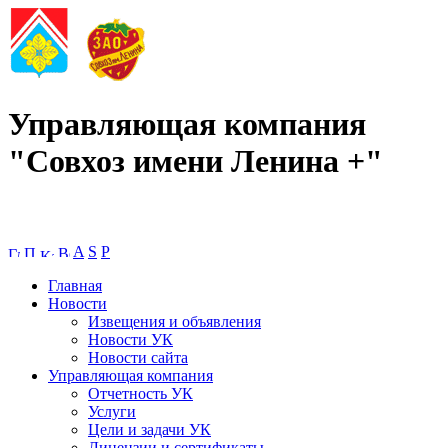
Управляющая компания
"Совхоз имени Ленина +"
A
S
P
Главная
Новости
Извещения и объявления
Новости УК
Новости сайта
Управляющая компания
Отчетность УК
Услуги
Цели и задачи УК
Лицензии и сертификаты