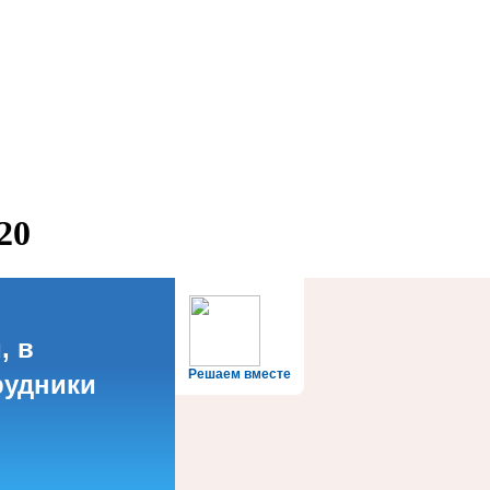
20
, в
Решаем вместе
рудники
?