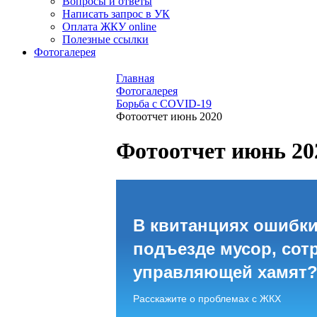
Вопросы и ответы
Написать запрос в УК
Оплата ЖКУ online
Полезные ссылки
Фотогалерея
Главная
Фотогалерея
Борьба с COVID-19
Фотоотчет июнь 2020
Фотоотчет июнь 20
В квитанциях ошибки
подъезде мусор, сот
управляющей хамят
Расскажите о проблемах с ЖКХ