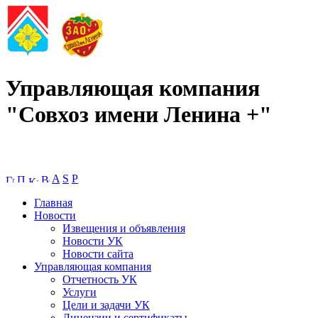
Управляющая компания
"Совхоз имени Ленина +"
A
S
P
Главная
Новости
Извещения и объявления
Новости УК
Новости сайта
Управляющая компания
Отчетность УК
Услуги
Цели и задачи УК
Лицензии и сертификаты