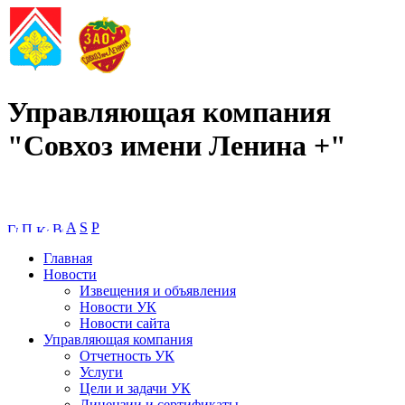
Управляющая компания
"Совхоз имени Ленина +"
A
S
P
Главная
Новости
Извещения и объявления
Новости УК
Новости сайта
Управляющая компания
Отчетность УК
Услуги
Цели и задачи УК
Лицензии и сертификаты