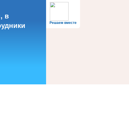
, в
Решаем вместе
рудники
?