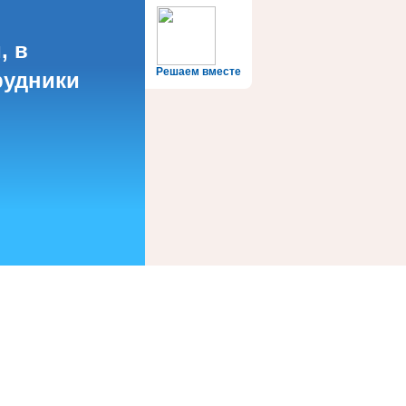
, в
Решаем вместе
рудники
?