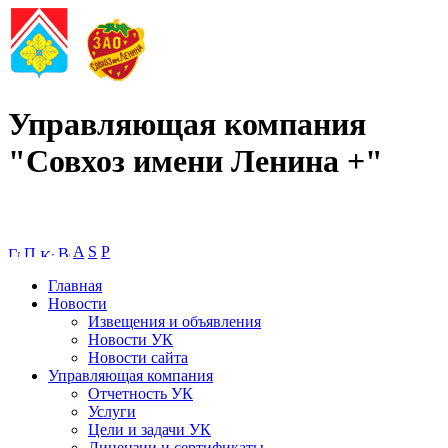
Управляющая компания
"Совхоз имени Ленина +"
A
S
P
Главная
Новости
Извещения и объявления
Новости УК
Новости сайта
Управляющая компания
Отчетность УК
Услуги
Цели и задачи УК
Лицензии и сертификаты