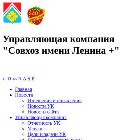
Управляющая компания
"Совхоз имени Ленина +"
A
S
P
Главная
Новости
Извещения и объявления
Новости УК
Новости сайта
Управляющая компания
Отчетность УК
Услуги
Цели и задачи УК
Лицензии и сертификаты