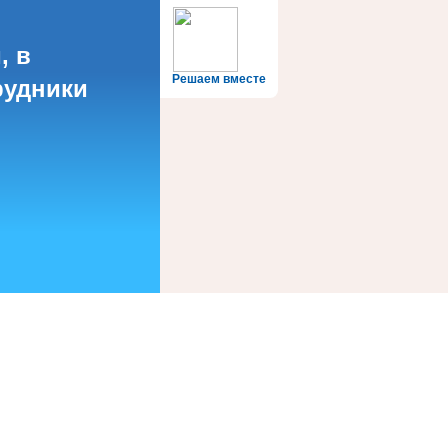
, в
Решаем вместе
рудники
?