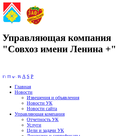
Управляющая компания
"Совхоз имени Ленина +"
A
S
P
Главная
Новости
Извещения и объявления
Новости УК
Новости сайта
Управляющая компания
Отчетность УК
Услуги
Цели и задачи УК
Лицензии и сертификаты