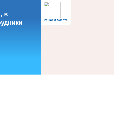
, в
Решаем вместе
рудники
?