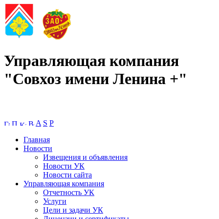
Управляющая компания
"Совхоз имени Ленина +"
A
S
P
Главная
Новости
Извещения и объявления
Новости УК
Новости сайта
Управляющая компания
Отчетность УК
Услуги
Цели и задачи УК
Лицензии и сертификаты