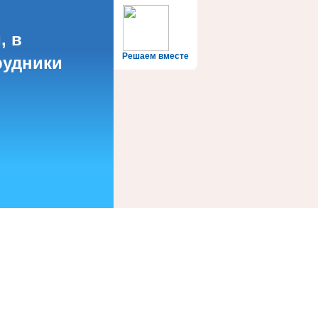
, в
Решаем вместе
рудники
?