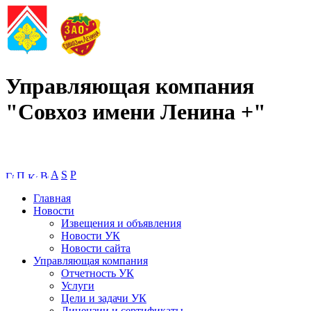
Управляющая компания
"Совхоз имени Ленина +"
A
S
P
Главная
Новости
Извещения и объявления
Новости УК
Новости сайта
Управляющая компания
Отчетность УК
Услуги
Цели и задачи УК
Лицензии и сертификаты