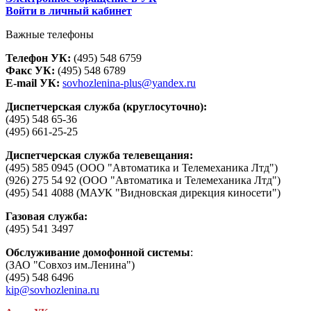
Войти в личный кабинет
Важные телефоны
Телефон УК:
(495) 548 6759
Факс УК:
(495) 548 6789
E-mail УК:
sovhozlenina-plus@yandex.ru
Диспетчерская служба (круглосуточно):
(495) 548 65-36
(495) 661-25-25
Диспетчерская служба телевещания:
(495) 585 0945 (ООО "Автоматика и Телемеханика Лтд")
(926) 275 54 92 (ООО "Автоматика и Телемеханика Лтд")
(495) 541 4088 (МАУК "Видновская дирекция киносети")
Газовая служба:
(495) 541 3497
Обслуживание домофонной системы
:
(ЗАО "Совхоз им.Ленина")
(495) 548 6496
kip@sovhozlenina.ru