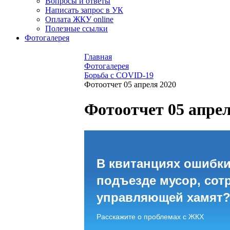
Вопросы и ответы
Написать запрос в УК
Оплата ЖКУ online
Полезные ссылки
Фотогалерея
Главная
Фотогалерея
Борьба с COVID-19
Фотоотчет 05 апреля 2020
Фотоотчет 05 апрел
В квитанциях ошибки
подъезде мусор, сот
управляющей хамят
Расскажите о проблемах с ЖКХ