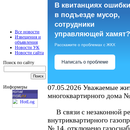
В квитанциях ошибки
в подъезде мусор,
сотрудники
Все новости
управляющей хамят
Извещения и
объявления
Расскажите о проблемах с ЖКХ
Новости УК
Новости сайта
Написать о проблеме
Поиск по сайту
07.05.2026
Уважаемые жит
Информеры
многоквартирного дома №
В связи с незаконной ре
внутриквартирного газо
№ 14, отключено газо