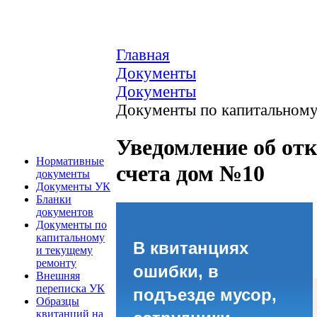
Главная
Документы
Документы
Документы по капитальному
Уведомление об от
Нормативные
счета дом №10
документы
Документы УК
Бланки
документов
Документы по
капитальному
В квитанциях
и текущему
ремонту
ошибки, в
Внешняя
переписка УК
подъезде мусор,
Образцы
квитанций на