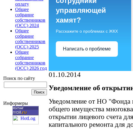
сотрудники
оплату
управляющей
Общее
собрание
хамят?
собственников
(ОСС) 2024
Общее
Расскажите о проблемах с ЖКХ
собрание
собственников
(ОСС) 2025
Написать о проблеме
Общее
собрание
собственников
(ОСС) 2026 год
01.10.2014
Поиск по сайту
Уведомление об открытии
Уведомление от НО "Фонда 
Информеры
общего имущества многоква
открытии лицевого счета д
капитального ремонта для д