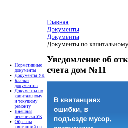
Главная
Документы
Документы
Документы по капитальному
Уведомление об от
Нормативные
счета дом №11
документы
Документы УК
Бланки
документов
Документы по
капитальному
В квитанциях
и текущему
ремонту
ошибки, в
Внешняя
переписка УК
подъезде мусор,
Образцы
квитанций на