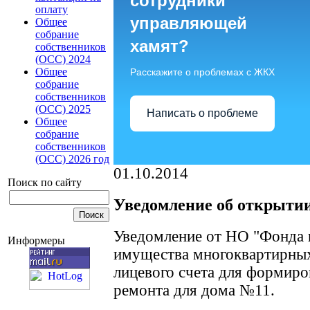
сотрудники
оплату
управляющей
Общее
собрание
хамят?
собственников
(ОСС) 2024
Общее
Расскажите о проблемах с ЖКХ
собрание
собственников
(ОСС) 2025
Написать о проблеме
Общее
собрание
собственников
(ОСС) 2026 год
01.10.2014
Поиск по сайту
Уведомление об открытии
Уведомление от НО "Фонда 
Информеры
имущества многоквартирных
лицевого счета для формиро
ремонта для дома №11.