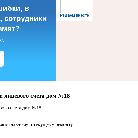
шибки, в
Решаем вместе
, сотрудники
амят?
КХ
и лицевого счета дом №18
вого счета дом №18
апитальному и текущему ремонту