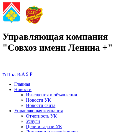
Управляющая компания
"Совхоз имени Ленина +"
A
S
P
Главная
Новости
Извещения и объявления
Новости УК
Новости сайта
Управляющая компания
Отчетность УК
Услуги
Цели и задачи УК
Лицензии и сертификаты