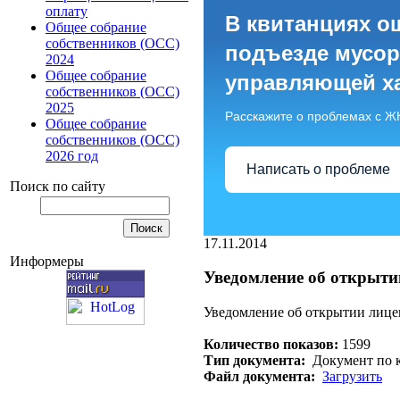
оплату
В квитанциях о
Общее собрание
собственников (ОСС)
подъезде мусор
2024
Общее собрание
управляющей х
собственников (ОСС)
2025
Расскажите о проблемах с Ж
Общее собрание
собственников (ОСС)
2026 год
Написать о проблеме
Поиск по сайту
17.11.2014
Информеры
Уведомление об открыти
Уведомление об открытии лице
Количество показов:
1599
Тип документа:
Документ по к
Файл документа:
Загрузить