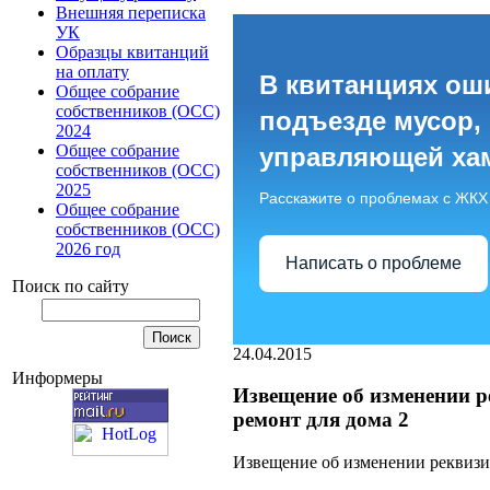
Внешняя переписка
УК
Образцы квитанций
на оплату
В квитанциях ош
Общее собрание
собственников (ОСС)
подъезде мусор,
2024
Общее собрание
управляющей ха
собственников (ОСС)
2025
Расскажите о проблемах с ЖКХ
Общее собрание
собственников (ОСС)
2026 год
Написать о проблеме
Поиск по сайту
24.04.2015
Информеры
Извещение об изменении р
ремонт для дома 2
Извещение об изменении реквизит