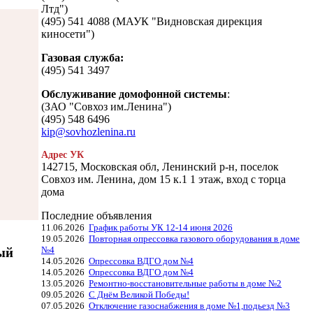
Лтд")
(495) 541 4088 (МАУК "Видновская дирекция
киносети")
Газовая служба:
(495) 541 3497
Обслуживание домофонной системы
:
(ЗАО "Совхоз им.Ленина")
(495) 548 6496
kip@sovhozlenina.ru
Адрес УК
142715, Московская обл, Ленинский р-н, поселок
Совхоз им. Ленина, дом 15 к.1 1 этаж, вход с торца
дома
Последние объявления
11.06.2026
График работы УК 12-14 июня 2026
19.05.2026
Повторная опрессовка газового оборудования в доме
№4
ый
14.05.2026
Опрессовка ВДГО дом №4
14.05.2026
Опрессовка ВДГО дом №4
13.05.2026
Ремонтно-восстановительные работы в доме №2
09.05.2026
С Днём Великой Победы!
07.05.2026
Отключение газоснабжения в доме №1,подьезд №3