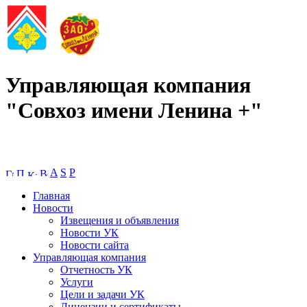
Управляющая компания
"Совхоз имени Ленина +"
A
S
P
Главная
Новости
Извещения и объявления
Новости УК
Новости сайта
Управляющая компания
Отчетность УК
Услуги
Цели и задачи УК
Лицензии и сертификаты