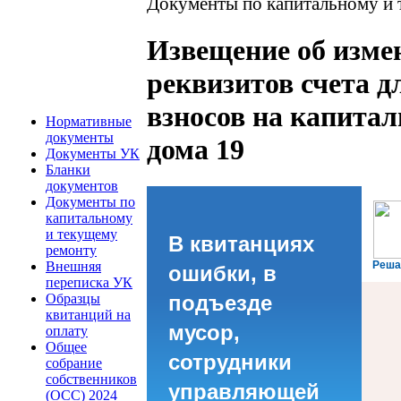
Документы по капитальному и
Извещение об изме
реквизитов счета д
взносов на капита
Нормативные
документы
дома 19
Документы УК
Бланки
документов
Документы по
капитальному
и текущему
В квитанциях
ремонту
Реша
Внешняя
ошибки, в
переписка УК
подъезде
Образцы
квитанций на
мусор,
оплату
Общее
сотрудники
собрание
собственников
управляющей
(ОСС) 2024