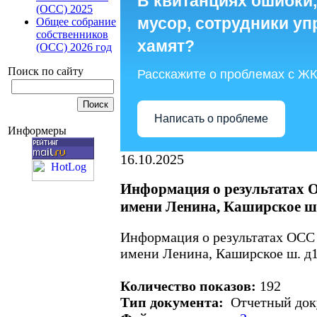
В квитанциях ошибки,
(ОСС) 2025
мусор, сотрудники у
Общее собрание
собственников
хамят?
(ОСС) 2026 год
Поиск по сайту
Расскажите о проблемах с Ж
Написать о проблеме
Информеры
16.10.2025
Информация о результатах О
имени Ленина, Каширское ш.
Информация о результатах ОСС 
имени Ленина, Каширское ш. д
Количество показов:
192
Тип документа:
Отчетный док