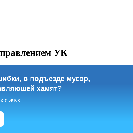
управлением УК
шибки, в подъезде мусор,
авляющей хамят?
ах с ЖКХ