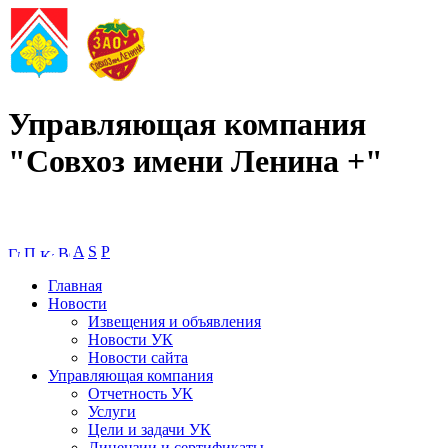
Управляющая компания
"Совхоз имени Ленина +"
A
S
P
Главная
Новости
Извещения и объявления
Новости УК
Новости сайта
Управляющая компания
Отчетность УК
Услуги
Цели и задачи УК
Лицензии и сертификаты