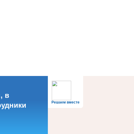
, в
Решаем вместе
рудники
?