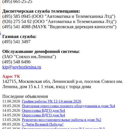
(495) 661-25-25
Диспетчерская служба телевещания:
(495) 585 0945 (ООО "Автоматика и Телемеханика Лтд")
(926) 275 54 92 (ООО "Автоматика и Телемеханика Лтд")
(495) 541 4088 (МАУК "Видновская дирекция киносети")
Газовая служба:
(495) 541 3497
Обслуживание домофонной системы
:
(ЗАО "Совхоз им.Ленина")
(495) 548 6496
kip@sovhozlenina.ru
Адрес УК
142715, Московская обл, Ленинский р-н, поселок Совхоз им.
Ленина, дом 15 к.1 1 этаж, вход с торца дома
Последние объявления
11.06.2026
График работы УК 12-14 июня 2026
19.05.2026
Повторная опрессовка газового оборудования в доме №4
14.05.2026
Опрессовка ВДГО дом №4
14.05.2026
Опрессовка ВДГО дом №4
13.05.2026
Ремонтно-восстановительные работы в доме №2
09.05.2026
С Днём Великой Победы!
07.05.2026
Отключение газоснабжения в доме №1,подьезд №3