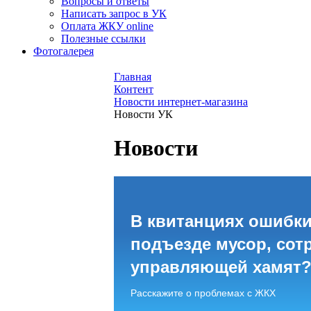
Вопросы и ответы
Написать запрос в УК
Оплата ЖКУ online
Полезные ссылки
Фотогалерея
Главная
Контент
Новости интернет-магазина
Новости УК
Новости
В квитанциях ошибки
подъезде мусор, сот
управляющей хамят
Расскажите о проблемах с ЖКХ