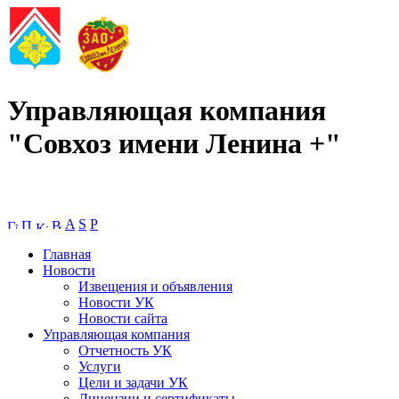
Управляющая компания
"Совхоз имени Ленина +"
A
S
P
Главная
Новости
Извещения и объявления
Новости УК
Новости сайта
Управляющая компания
Отчетность УК
Услуги
Цели и задачи УК
Лицензии и сертификаты