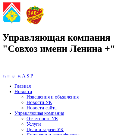
Управляющая компания
"Совхоз имени Ленина +"
A
S
P
Главная
Новости
Извещения и объявления
Новости УК
Новости сайта
Управляющая компания
Отчетность УК
Услуги
Цели и задачи УК
Лицензии и сертификаты