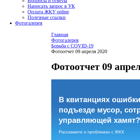
Вопросы и ответы
Написать запрос в УК
Оплата ЖКУ online
Полезные ссылки
Фотогалерея
Главная
Фотогалерея
Борьба с COVID-19
Фотоотчет 09 апреля 2020
Фотоотчет 09 апрел
В квитанциях ошибки
подъезде мусор, сот
управляющей хамят
Расскажите о проблемах с ЖКХ