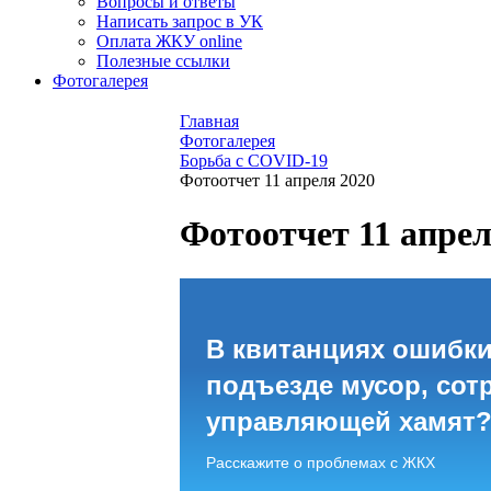
Вопросы и ответы
Написать запрос в УК
Оплата ЖКУ online
Полезные ссылки
Фотогалерея
Главная
Фотогалерея
Борьба с COVID-19
Фотоотчет 11 апреля 2020
Фотоотчет 11 апрел
В квитанциях ошибки
подъезде мусор, сот
управляющей хамят
Расскажите о проблемах с ЖКХ