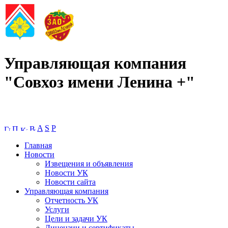
Управляющая компания
"Совхоз имени Ленина +"
A
S
P
Главная
Новости
Извещения и объявления
Новости УК
Новости сайта
Управляющая компания
Отчетность УК
Услуги
Цели и задачи УК
Лицензии и сертификаты