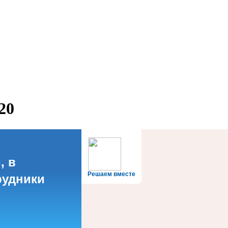
20
, в
Решаем вместе
рудники
?