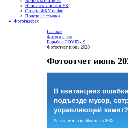
Вопросы и ответы
Написать запрос в УК
Оплата ЖКУ online
Полезные ссылки
Фотогалерея
Главная
Фотогалерея
Борьба с COVID-19
Фотоотчет июнь 2020
Фотоотчет июнь 20
В квитанциях ошибки
подъезде мусор, сот
управляющей хамят
Расскажите о проблемах с ЖКХ