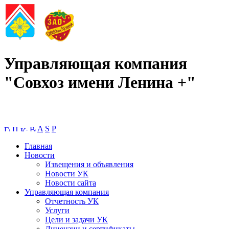
Управляющая компания
"Совхоз имени Ленина +"
A
S
P
Главная
Новости
Извещения и объявления
Новости УК
Новости сайта
Управляющая компания
Отчетность УК
Услуги
Цели и задачи УК
Лицензии и сертификаты