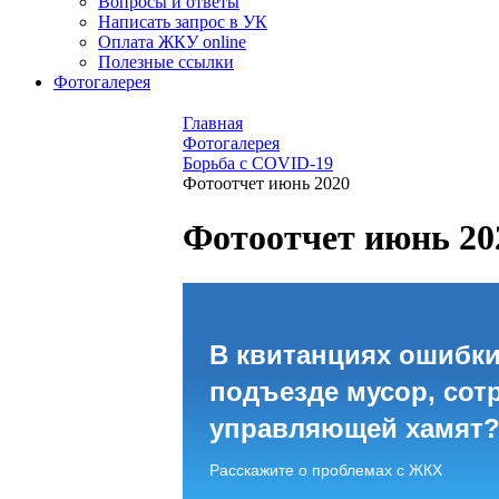
Вопросы и ответы
Написать запрос в УК
Оплата ЖКУ online
Полезные ссылки
Фотогалерея
Главная
Фотогалерея
Борьба с COVID-19
Фотоотчет июнь 2020
Фотоотчет июнь 20
В квитанциях ошибки
подъезде мусор, сот
управляющей хамят
Расскажите о проблемах с ЖКХ