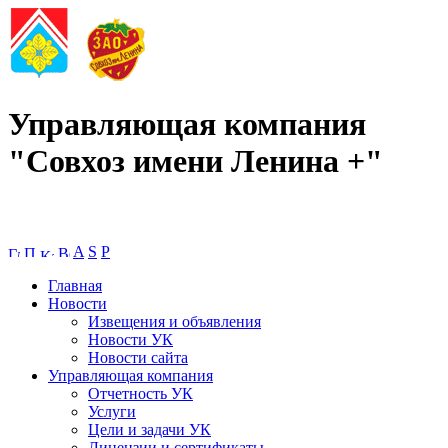
Управляющая компания
"Совхоз имени Ленина +"
A
S
P
Главная
Новости
Извещения и объявления
Новости УК
Новости сайта
Управляющая компания
Отчетность УК
Услуги
Цели и задачи УК
Лицензии и сертификаты