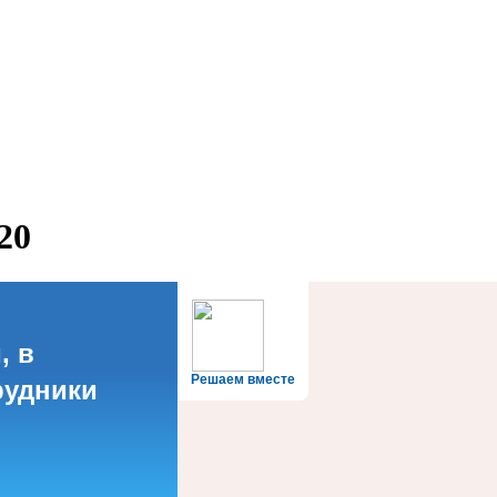
20
, в
Решаем вместе
рудники
?