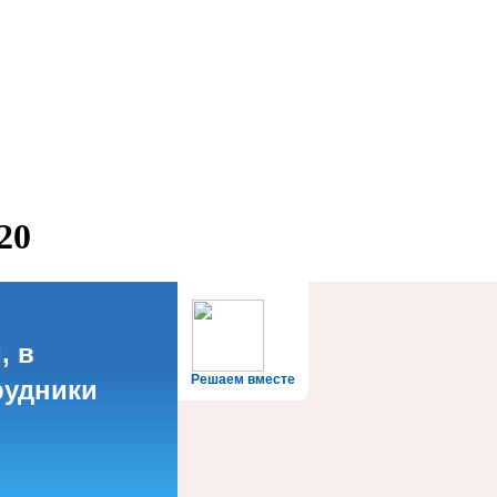
20
, в
Решаем вместе
рудники
?