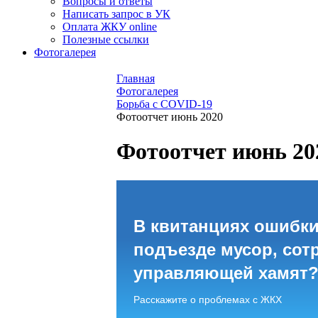
Вопросы и ответы
Написать запрос в УК
Оплата ЖКУ online
Полезные ссылки
Фотогалерея
Главная
Фотогалерея
Борьба с COVID-19
Фотоотчет июнь 2020
Фотоотчет июнь 20
В квитанциях ошибки
подъезде мусор, сот
управляющей хамят
Расскажите о проблемах с ЖКХ