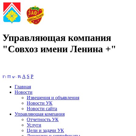
Управляющая компания
"Совхоз имени Ленина +"
A
S
P
Главная
Новости
Извещения и объявления
Новости УК
Новости сайта
Управляющая компания
Отчетность УК
Услуги
Цели и задачи УК
Лицензии и сертификаты