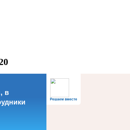
20
, в
Решаем вместе
рудники
?