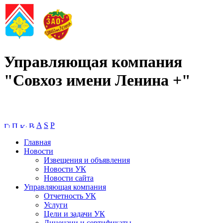
Управляющая компания
"Совхоз имени Ленина +"
A
S
P
Главная
Новости
Извещения и объявления
Новости УК
Новости сайта
Управляющая компания
Отчетность УК
Услуги
Цели и задачи УК
Лицензии и сертификаты