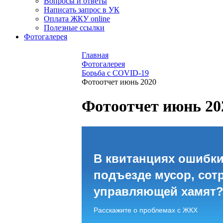
Вопросы и ответы
Написать запрос в УК
Оплата ЖКУ online
Полезные ссылки
Фотогалерея
Главная
Фотогалерея
Борьба с COVID-19
Фотоотчет июнь 2020
Фотоотчет июнь 20
В квитанциях ошибки
подъезде мусор, сот
управляющей хамят
Расскажите о проблемах с ЖКХ